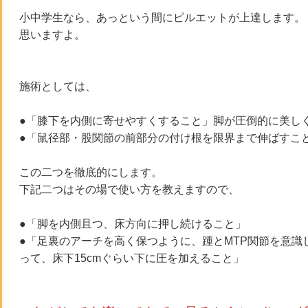
小中学生なら、あっという間にピルエットが上達します
思いますよ。
施術としては、
●「膝下を内側に寄せやすくすること」脚が圧倒的に美
●「鼠径部・股関節の前部分の付け根を限界まで伸ば
この二つを徹底的にします。
下記二つはその場で使い方を教えますので、
●「脚を内側且つ、床方向に押し続けること」
●「足裏のアーチを高く保つように、踵とMTP関節を意識
って、床下15cmぐらい下に圧を加えること」