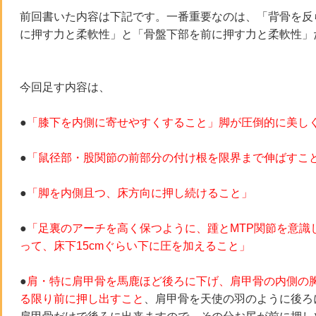
前回書いた内容は下記です。一番重要なのは、「背骨を反
に押す力と柔軟性」と「骨盤下部を前に押す力と柔軟性」
今回足す内容は、
●
「膝下を内側に寄せやすくすること」脚が圧倒的に美し
●
「鼠径部・股関節の前部分の付け根を限界まで伸ばすこ
●
「脚を内側且つ、床方向に押し続けること」
●
「足裏のアーチを高く保つように、踵とMTP関節を意識
って、床下15cmぐらい下に圧を加えること」
●
肩・特に肩甲骨を馬鹿ほど後ろに下げ、肩甲骨の内側の胸
る限り前に押し出すこと
、肩甲骨を天使の羽のように後ろ