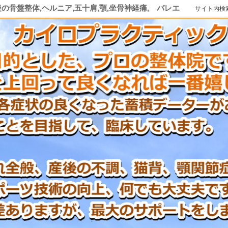
後の骨盤整体,ヘルニア,五十肩,顎,坐骨神経痛, バレエ
サイト内検索